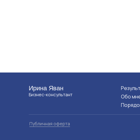
Ирина Яван
Резуль
Бизнес-консультант
Обо мн
Порядо
Публичная оферта